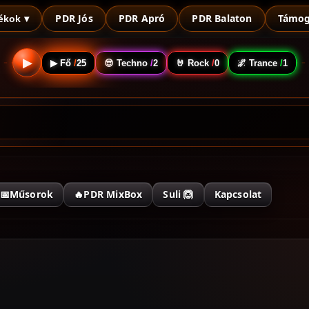
PDR Jós
PDR Apró
PDR Balaton
Támog
ékok ▾
▶
▶ Fő
/
25
😎 Techno
/
2
🤘 Rock
/
0
🌌 Trance
/
1
📅Műsorok
🔥PDR MixBox
Suli 🙆
Kapcsolat