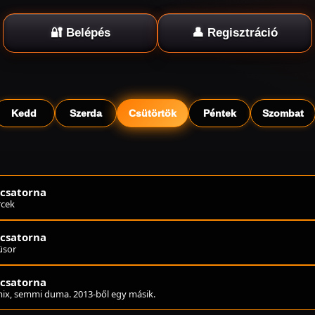
🔐 Belépés
👤 Regisztráció
Kedd
Szerda
Csütörtök
Péntek
Szombat
őcsatorna
rcek
őcsatorna
üsor
őcsatorna
ix, semmi duma. 2013-ből egy másik.