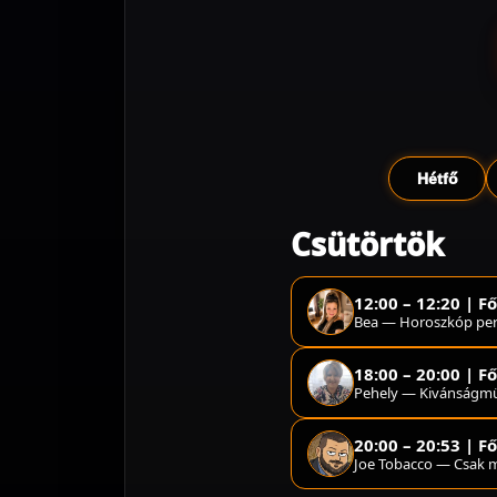
Hétfő
Csütörtök
12:00 – 12:20 | F
Bea — Horoszkóp pe
18:00 – 20:00 | F
Pehely — Kivánságm
20:00 – 20:53 | F
Joe Tobacco — Csak m