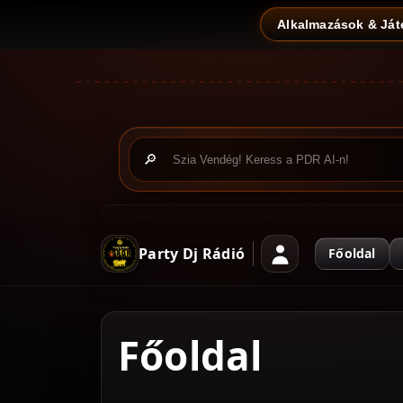
Alkalmazások & Ját
🔎
Party Dj Rádió
Főoldal
Főoldal